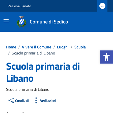
Vai ai contenuti
Vai al footer
Regione Veneto
Comune di Sedico
Home
/
Vivere il Comune
/
Luoghi
/
Scuola
Apri la b
/
Scuola primaria di Libano
Scuola primaria di
Libano
Scuola primaria di Libano
Condividi
Vedi azioni