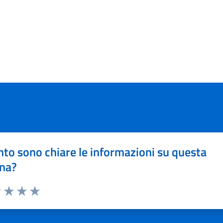
to sono chiare le informazioni su questa
na?
1 stelle su 5
uta 2 stelle su 5
Valuta 3 stelle su 5
Valuta 4 stelle su 5
Valuta 5 stelle su 5