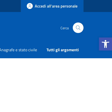
Accedi all'area personale
Cerca
Apri la b
Anagrafe e stato civile
Tutti gli argomenti