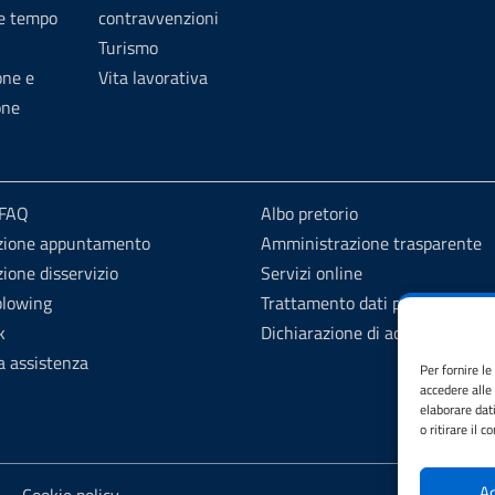
 e tempo
contravvenzioni
Turismo
one e
Vita lavorativa
one
 FAQ
Albo pretorio
zione appuntamento
Amministrazione trasparente
ione disservizio
Servizi online
blowing
Trattamento dati personali
k
Dichiarazione di accessibilità
a assistenza
Per fornire l
accedere alle
elaborare dat
o ritirare il 
Ac