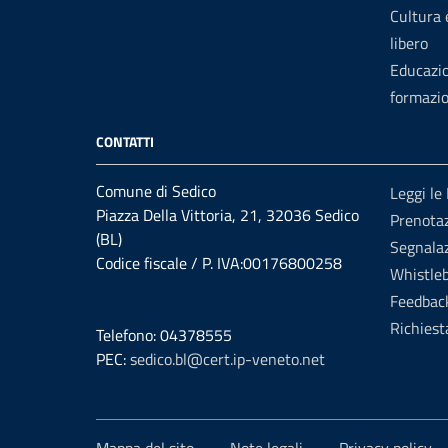
Cultura
libero
Educazi
formazi
CONTATTI
Comune di Sedico
Leggi le
Piazza Della Vittoria, 21, 32036 Sedico
Prenota
(BL)
Segnalaz
Codice fiscale / P. IVA:00176800258
Whistle
Feedbac
Richiest
Telefono: 04378555
PEC:
sedico.bl@cert.ip-veneto.net