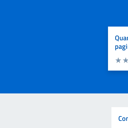
Quan
pagi
Valuta 
Val
Con