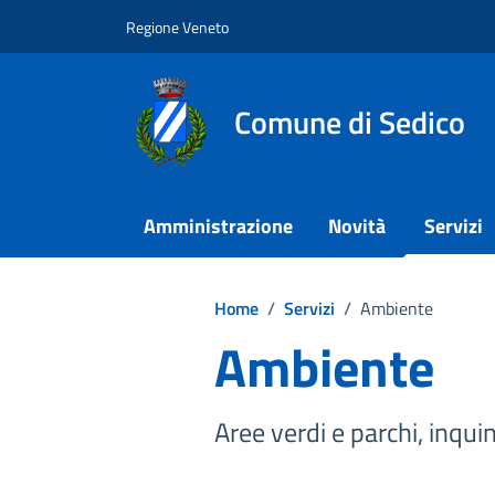
Vai ai contenuti
Vai al footer
Regione Veneto
Comune di Sedico
Amministrazione
Novità
Servizi
Home
/
Servizi
/
Ambiente
Ambiente
Aree verdi e parchi, inqui