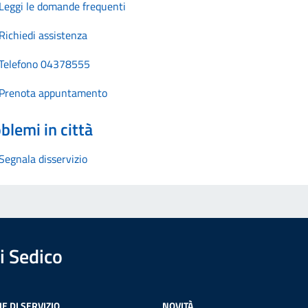
Leggi le domande frequenti
Richiedi assistenza
Telefono 04378555
Prenota appuntamento
blemi in città
Segnala disservizio
 Sedico
E DI SERVIZIO
NOVITÀ