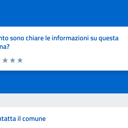
to sono chiare le informazioni su questa
na?
1 stelle su 5
uta 2 stelle su 5
Valuta 3 stelle su 5
Valuta 4 stelle su 5
Valuta 5 stelle su 5
tatta il comune