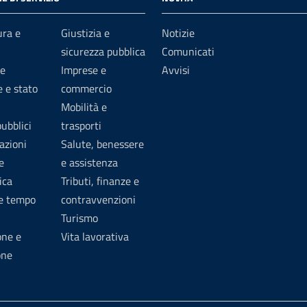
ura e
Giustizia e
Notizie
sicurezza pubblica
Comunicati
e
Imprese e
Avvisi
 e stato
commercio
Mobilità e
pubblici
trasporti
azioni
Salute, benessere
e
e assistenza
ica
Tributi, finanze e
 e tempo
contravvenzioni
Turismo
one e
Vita lavorativa
one