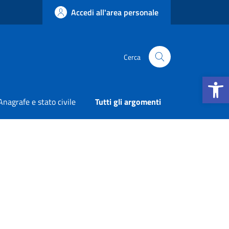
Accedi all'area personale
Cerca
Apri la b
Anagrafe e stato civile
Tutti gli argomenti