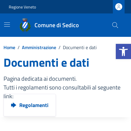
Vai ai contenuti
Vai al footer
Regione Veneto
Comune di Sedico
Apri la b
Home
/
Amministrazione
/
Documenti e dati
Documenti e dati
Pagina dedicata ai documenti.
Tutti i regolamenti sono consultabili al seguente
link:
Regolamenti