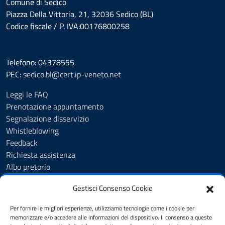
Comune di Sedico
Piazza Della Vittoria, 21, 32036 Sedico (BL)
Codice fiscale / P. IVA:00176800258
Telefono: 04378555
PEC:
sedico.bl@cert.ip-veneto.net
Leggi le FAQ
Prenotazione appuntamento
Segnalazione disservizio
Whistleblowing
Feedback
Richiesta assistenza
Albo pretorio
Amministrazione trasparente
Gestisci Consenso Cookie
Servizi online
Trattamento dati personali
Per fornire le migliori esperienze, utilizziamo tecnologie come i cookie per
Dichiarazione di accessibilità
memorizzare e/o accedere alle informazioni del dispositivo. Il consenso a queste