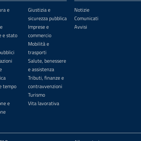
ura e
Giustizia e
Notizie
sicurezza pubblica
Comunicati
e
Imprese e
Avvisi
 e stato
commercio
Mobilità e
pubblici
trasporti
azioni
Salute, benessere
e
e assistenza
ica
Tributi, finanze e
 e tempo
contravvenzioni
Turismo
one e
Vita lavorativa
one