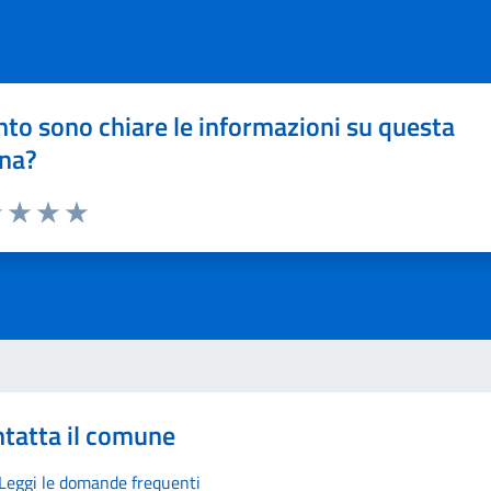
to sono chiare le informazioni su questa
na?
1 stelle su 5
uta 2 stelle su 5
Valuta 3 stelle su 5
Valuta 4 stelle su 5
Valuta 5 stelle su 5
tatta il comune
Leggi le domande frequenti