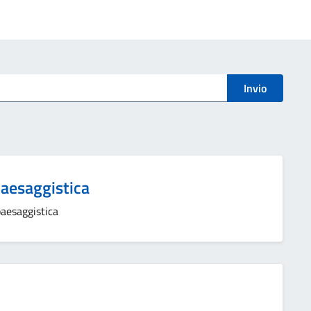
Invio
paesaggistica
paesaggistica