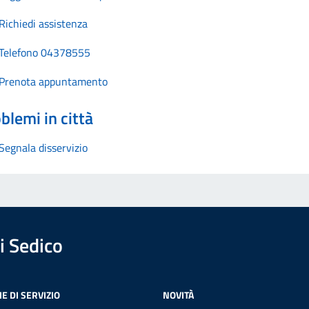
Richiedi assistenza
Telefono 04378555
Prenota appuntamento
blemi in città
Segnala disservizio
 Sedico
E DI SERVIZIO
NOVITÀ