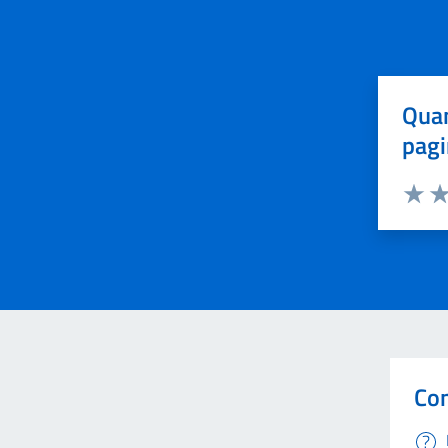
Quan
pagi
Valuta 
Val
Con