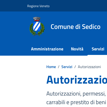
Vai ai contenuti
Vai al footer
Regione Veneto
Comune di Sedico
Amministrazione
Novità
Servizi
Home
/
Servizi
/
Autorizzazioni
Autorizzazi
Autorizzazioni, permessi, 
carrabili e prestito di be