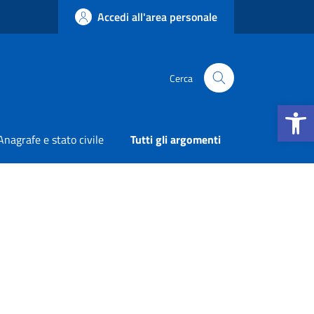
Accedi all'area personale
Cerca
Apri la b
Anagrafe e stato civile
Tutti gli argomenti