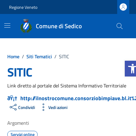
Vai ai contenuti
Vai al footer
Regione Veneto
Comune di Sedico
Home
/
Siti Tematici
/
SITIC
Apri l
SITIC
Link diretto al portale del Sistema Informativo Territoriale
http://ilnostrocomune.consorziobimpiave.bl.it%
Condividi
Vedi azioni
Argomenti
Servizi online