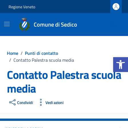
Vai ai contenuti
Vai al footer
Regione Veneto
Comune di Sedico
Home
/
Punti di contatto
Apri la b
/
Contatto Palestra scuola media
Contatto Palestra scuola
media
Condividi
Vedi azioni