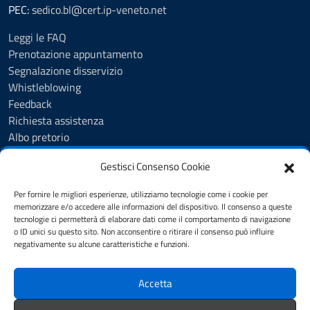
PEC:
sedico.bl@cert.ip-veneto.net
Leggi le FAQ
Prenotazione appuntamento
Segnalazione disservizio
Whistleblowing
Feedback
Richiesta assistenza
Albo pretorio
Amministrazione trasparente
Gestisci Consenso Cookie
Servizi online
Trattamento dati personali
Per fornire le migliori esperienze, utilizziamo tecnologie come i cookie per
Dichiarazione di accessibilità
memorizzare e/o accedere alle informazioni del dispositivo. Il consenso a queste
tecnologie ci permetterà di elaborare dati come il comportamento di navigazione
o ID unici su questo sito. Non acconsentire o ritirare il consenso può influire
negativamente su alcune caratteristiche e funzioni.
SEGUICI SU
Facebook
Accetta