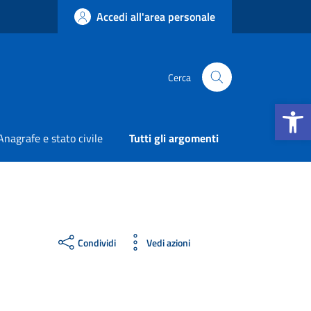
Accedi all'area personale
Cerca
Apri la b
Anagrafe e stato civile
Tutti gli argomenti
Condividi
Vedi azioni