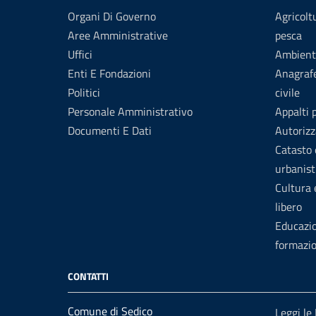
Organi Di Governo
Agricolt
Aree Amministrative
pesca
Uffici
Ambient
Enti E Fondazioni
Anagrafe
Politici
civile
Personale Amministrativo
Appalti 
Documenti E Dati
Autorizz
Catasto 
urbanist
Cultura
libero
Educazi
formazi
CONTATTI
Comune di Sedico
Leggi le