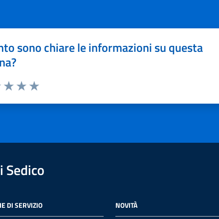
to sono chiare le informazioni su questa
na?
1 stelle su 5
uta 2 stelle su 5
Valuta 3 stelle su 5
Valuta 4 stelle su 5
Valuta 5 stelle su 5
 Sedico
E DI SERVIZIO
NOVITÀ