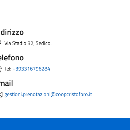
ndirizzo
Via Stadio 32, Sedico.
elefono
Tel:
+393316796284
mail
gestioni.prenotazioni@coopcristoforo.it