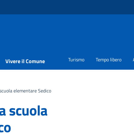
Turismo
Tempo libero
Vivere il Comune
 scuola elementare Sedico
a scuola
co