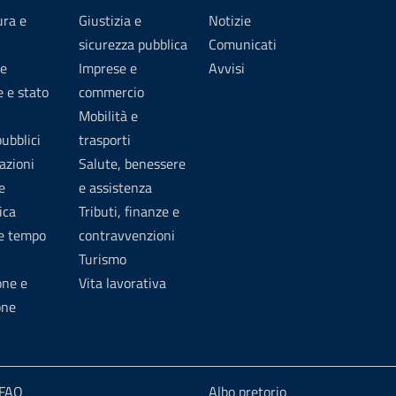
ura e
Giustizia e
Notizie
sicurezza pubblica
Comunicati
e
Imprese e
Avvisi
 e stato
commercio
Mobilità e
pubblici
trasporti
azioni
Salute, benessere
e
e assistenza
ica
Tributi, finanze e
 e tempo
contravvenzioni
Turismo
one e
Vita lavorativa
one
 FAQ
Albo pretorio