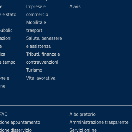
e
Imprese e
Avvisi
 e stato
commercio
Mobilità e
pubblici
trasporti
azioni
Salute, benessere
e
e assistenza
ica
Tributi, finanze e
 e tempo
contravvenzioni
Turismo
one e
Vita lavorativa
one
 FAQ
Albo pretorio
zione appuntamento
Amministrazione trasparente
ione disservizio
Servizi online