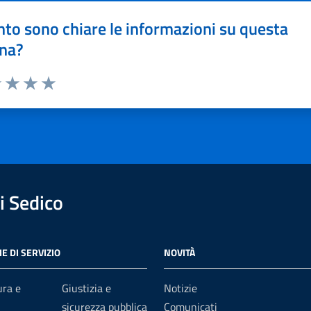
to sono chiare le informazioni su questa
na?
1 stelle su 5
uta 2 stelle su 5
Valuta 3 stelle su 5
Valuta 4 stelle su 5
Valuta 5 stelle su 5
 Sedico
E DI SERVIZIO
NOVITÀ
ura e
Giustizia e
Notizie
sicurezza pubblica
Comunicati