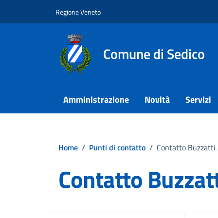
Vai ai contenuti
Vai al footer
Regione Veneto
Comune di Sedico
Amministrazione
Novità
Servizi
Home
/
Punti di contatto
/
Contatto Buzzatti
Contatto Buzzat