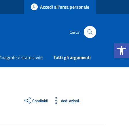
Accedi all'area personale
Cerca
Apri la b
Anagrafe e stato civile
Tutti gli argomenti
Condividi
Vedi azioni