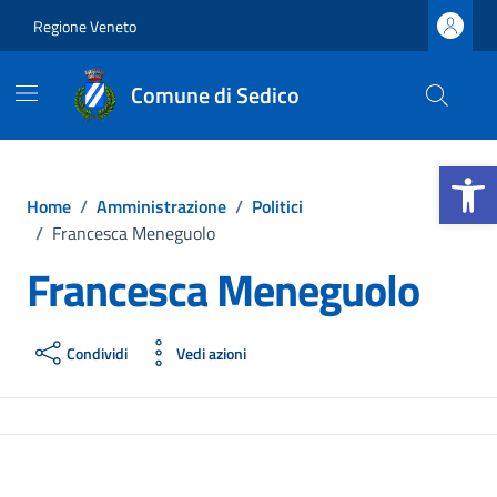
Vai ai contenuti
Vai al footer
Regione Veneto
Comune di Sedico
Apri la b
Home
/
Amministrazione
/
Politici
/
Francesca Meneguolo
Francesca Meneguolo
Condividi
Vedi azioni