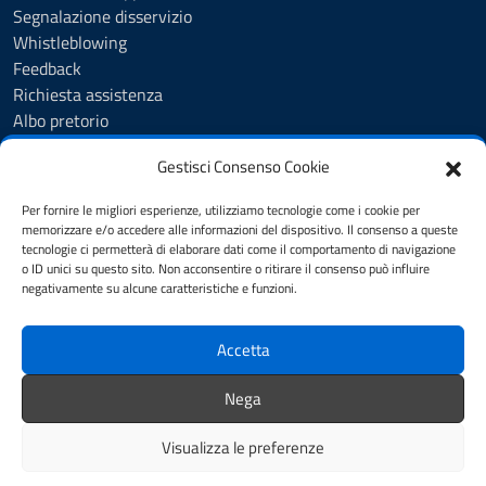
Segnalazione disservizio
Whistleblowing
Feedback
Richiesta assistenza
Albo pretorio
Amministrazione trasparente
Gestisci Consenso Cookie
Servizi online
Trattamento dati personali
Per fornire le migliori esperienze, utilizziamo tecnologie come i cookie per
Dichiarazione di accessibilità
memorizzare e/o accedere alle informazioni del dispositivo. Il consenso a queste
tecnologie ci permetterà di elaborare dati come il comportamento di navigazione
o ID unici su questo sito. Non acconsentire o ritirare il consenso può influire
negativamente su alcune caratteristiche e funzioni.
SEGUICI SU
Facebook
Accetta
Nega
Mappa del sito
Note legali
Privacy policy
Cookie policy
Visualizza le preferenze
Credits