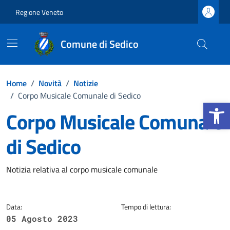
Vai ai contenuti
Vai al footer
Regione Veneto
Comune di Sedico
Home
/
Novità
/
Notizie
/
Corpo Musicale Comunale di Sedico
Apri la b
Corpo Musicale Comunale
di Sedico
Dettagli della notizia
Notizia relativa al corpo musicale comunale
Data:
Tempo di lettura:
05 Agosto 2023