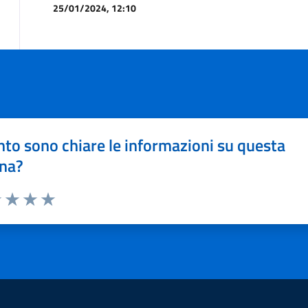
25/01/2024, 12:10
to sono chiare le informazioni su questa
na?
1 stelle su 5
uta 2 stelle su 5
Valuta 3 stelle su 5
Valuta 4 stelle su 5
Valuta 5 stelle su 5