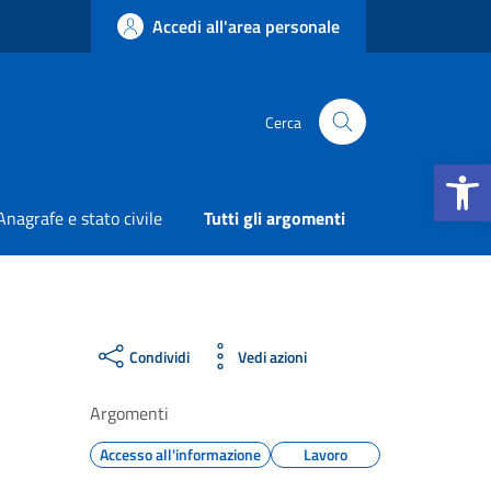
Accedi all'area personale
Cerca
Apri la b
Anagrafe e stato civile
Tutti gli argomenti
Condividi
Vedi azioni
Argomenti
Accesso all'informazione
Lavoro