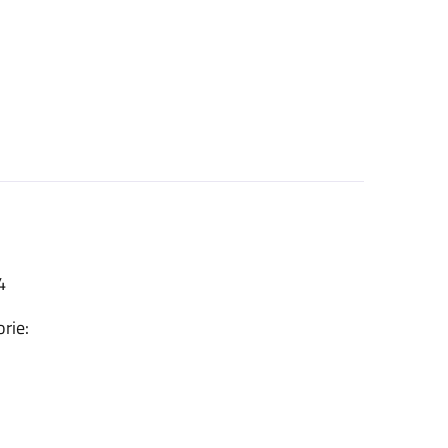
4
rie: