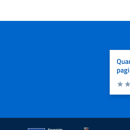
Quan
pagi
Valuta 
Val