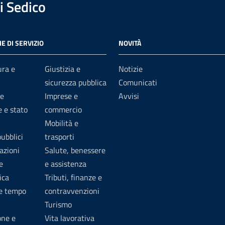
 Sedico
E DI SERVIZIO
NOVITÀ
ura e
Giustizia e
Notizie
sicurezza pubblica
Comunicati
e
Imprese e
Avvisi
 e stato
commercio
Mobilità e
pubblici
trasporti
azioni
Salute, benessere
e
e assistenza
ica
Tributi, finanze e
 e tempo
contravvenzioni
Turismo
one e
Vita lavorativa