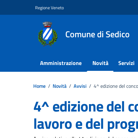
Vai ai contenuti
Vai al footer
Regione Veneto
Comune di Sedico
Amministrazione
Novità
Servizi
Home
/
Novità
/
Avvisi
/
4^ edizione del conco
4^ edizione del c
lavoro e del pro