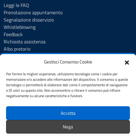
Leggi le FAQ
Prenotazione appuntamento
Segnalazione disservizio
Whistleblowing
Feedback
Richiesta assistenza
Albo pretorio
Amministrazione trasparente
Gestisci Consenso Cookie
Servizi online
Trattamento dati personali
Per fornire le migliori esperienze, utilizziamo tecnologie come i cookie per
Dichiarazione di accessibilità
memorizzare e/o accedere alle informazioni del dispositivo. Il consenso a queste
tecnologie ci permetterà di elaborare dati come il comportamento di navigazione
o ID unici su questo sito. Non acconsentire o ritirare il consenso può influire
negativamente su alcune caratteristiche e funzioni.
SEGUICI SU
Facebook
Accetta
Nega
Mappa del sito
Note legali
Privacy policy
Cookie policy