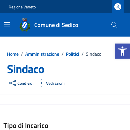
Vai ai contenuti
Vai al footer
Regione Veneto
Comune di Sedico
Apri la b
Home
/
Amministrazione
/
Politici
/
Sindaco
Sindaco
Condividi
Vedi azioni
Tipo di Incarico